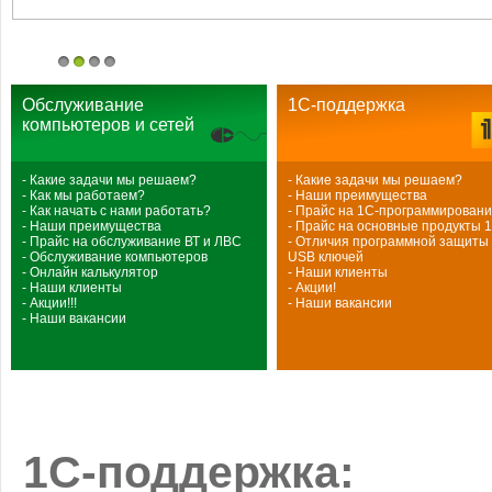
1
2
3
4
Обслуживание
1С-поддержка
компьютеров и сетей
-
Какие задачи мы решаем?
-
Какие задачи мы решаем?
-
Как мы работаем?
-
Наши преимущества
-
Как начать с нами работать?
-
Прайс на 1С-программирован
-
Наши преимущества
-
Прайс на основные продукты 
-
Прайс на обслуживание ВТ и ЛВС
-
Отличия программной защиты 
-
Обслуживание компьютеров
USB ключей
-
Онлайн калькулятор
-
Наши клиенты
-
Наши клиенты
-
Акции!
-
Акции!!!
-
Наши вакансии
-
Наши вакансии
1С-поддержка: