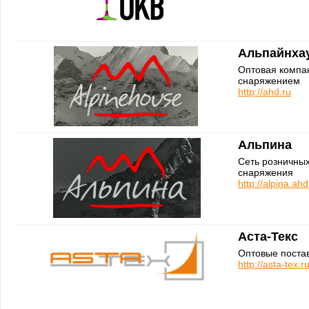
Альпайнха
Оптовая компан
снаряжением
http://ahd.ru
Альпина
Сеть розничных
снаряжения
http://alpina.ahd
Аста-Текс
Оптовые постав
http://asta-tex.r