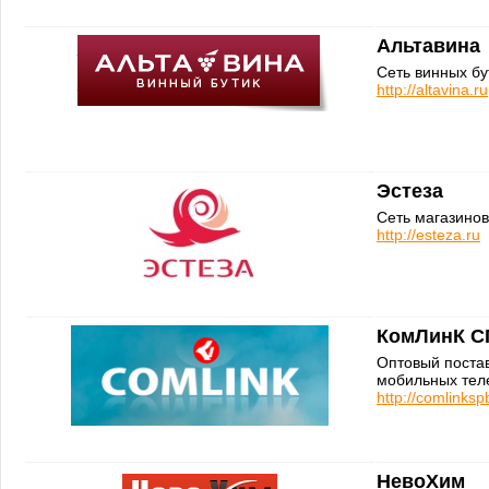
Альтавина
Сеть винных бу
http://altavina.ru
Эстеза
Сеть магазинов
http://esteza.ru
КомЛинК С
Оптовый поста
мобильных тел
http://comlinks
НевоХим