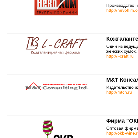
Производство ч
http://nevohim.
Кожгалант
Один из ведущ
женских сумок.
http://l-craft.ru
M&T Конса
Издательство 
http://mtcn.ru
Фирма "ОК
Оптовая фирма
http://okb-wine.