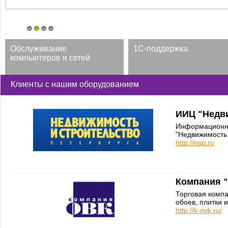
1
2
3
4
Обслуживание
1С-поддержка
компьютеров и сетей
Клиенты с нашим оборудованием
ИИЦ "Недв
Информационно
"Недвижимость 
http://nsp.ru
Компания 
Торговая комп
обоев, плитки 
http://k-ovk.ru/