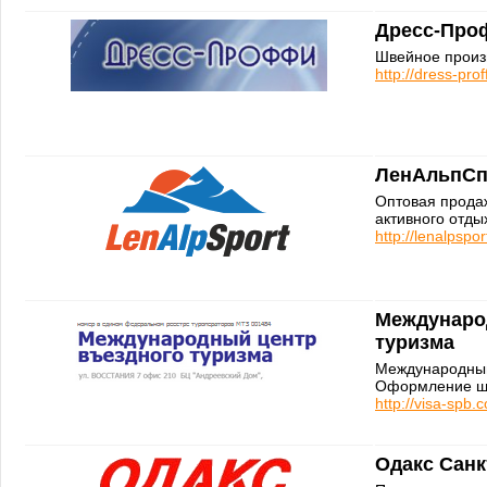
Дресс-Пр
Швейное произ
http://dress-proff
ЛенАльпСп
Оптовая прода
активного отды
http://lenalpspor
Междунаро
туризма
Международный
Оформление ше
http://visa-spb.
Одакс Санк